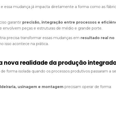
o e essa mudança já impacta diretamente a forma como as fábri
ciso garantir
precisão, integração entre processos e eficiên
e envolvem peças e estruturas de médio e grande porte.
tria precisa transformar essas mudanças em
resultado real no
mo isso acontece na prática.
 a nova realidade da produção integrad
 de forma isolada quando os processos produtivos passaram a se
ldeiraria, usinagem e montagem
precisam operar de forma
s