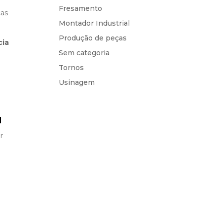
Fresamento
cas
Montador Industrial
Produção de peças
cia
Sem categoria
Tornos
Usinagem
a
r