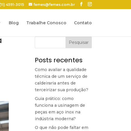
(11) 4591-3015
femes@femes.com.br
Blog
Trabalhe Conosco
Contato
a
Pesquisar
Posts recentes
Como avaliar a qualidade
técnica de um serviço de
caldeiraria antes de
terceirizar sua produção?
Guia prático: como
funciona a usinagem de
peças em aço inox na
indústria moderna?
O que não pode faltar em