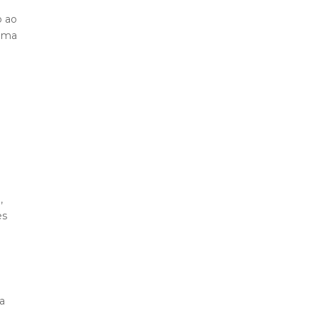
o ao
 uma
,
es
ta