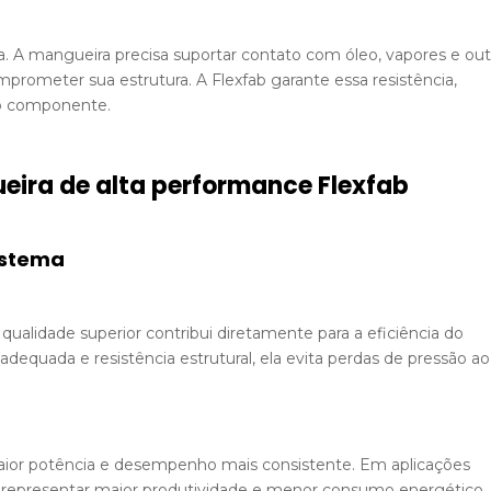
a. A mangueira precisa suportar contato com óleo, vapores e ou
rometer sua estrutura. A Flexfab garante essa resistência,
do componente.
ueira de alta performance Flexfab
sistema
qualidade superior contribui diretamente para a eficiência do
equada e resistência estrutural, ela evita perdas de pressão ao
maior potência e desempenho mais consistente. Em aplicações
e representar maior produtividade e menor consumo energético.