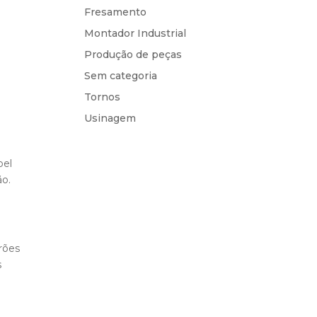
Fresamento
Montador Industrial
Produção de peças
Sem categoria
Tornos
Usinagem
pel
ão.
rões
s