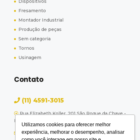
Dispositivos
Fresamento
Montador Industrial
Produção de peças
Sem categoria
Tornos
Usinagem
Contato
(11) 4591-3015
Rua Elizabeth Koller, 201 São Roque da Chave -
Itupeva - SP
Utilizamos cookies para oferecer melhor
experiência, melhorar o desempenho, analisar
femes@femes.com.br
como você interage em nosso site e