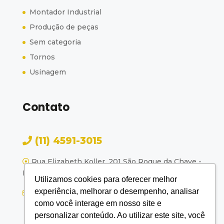
Montador Industrial
Produção de peças
Sem categoria
Tornos
Usinagem
Contato
(11) 4591-3015
Rua Elizabeth Koller, 201 São Roque da Chave -
Itupeva - SP
Utilizamos cookies para oferecer melhor
experiência, melhorar o desempenho, analisar
femes@femes.com.br
como você interage em nosso site e
personalizar conteúdo. Ao utilizar este site, você