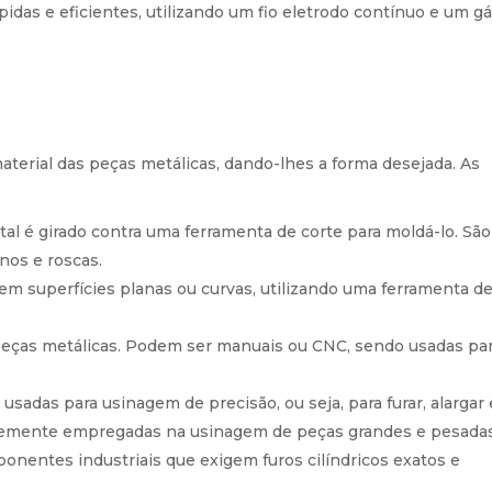
pidas e eficientes, utilizando um fio eletrodo contínuo e um g
terial das peças metálicas, dando-lhes a forma desejada. As
etal é girado contra uma ferramenta de corte para moldá-lo. São
nos e roscas.
 em superfícies planas ou curvas, utilizando uma ferramenta d
m peças metálicas. Podem ser manuais ou CNC, sendo usadas pa
sadas para usinagem de precisão, ou seja, para furar, alargar 
entemente empregadas na usinagem de peças grandes e pesadas
ponentes industriais que exigem furos cilíndricos exatos e