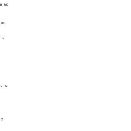
e as
zes
lta
a
as na
ão