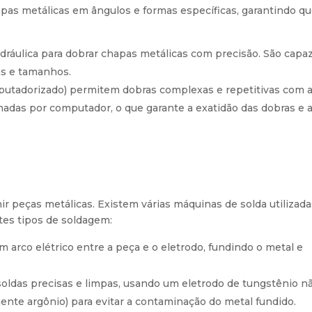
pas metálicas em ângulos e formas específicas, garantindo qu
 hidráulica para dobrar chapas metálicas com precisão. São capa
as e tamanhos.
putadorizado) permitem dobras complexas e repetitivas com a
madas por computador, o que garante a exatidão das dobras e 
ir peças metálicas. Existem várias máquinas de solda utilizad
ntes tipos de soldagem:
um arco elétrico entre a peça e o eletrodo, fundindo o metal e
soldas precisas e limpas, usando um eletrodo de tungstênio n
nte argônio) para evitar a contaminação do metal fundido.